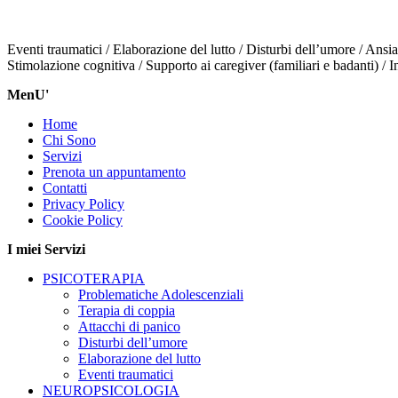
Eventi traumatici / Elaborazione del lutto /
Disturbi dell’umore / Ansia
Stimolazione cognitiva / Supporto ai caregiver (familiari e badanti) / 
MenU'
Home
Chi Sono
Servizi
Prenota un appuntamento
Contatti
Privacy Policy
Cookie Policy
I miei Servizi
PSICOTERAPIA
Problematiche Adolescenziali
Terapia di coppia
Attacchi di panico
Disturbi dell’umore
Elaborazione del lutto
Eventi traumatici
NEUROPSICOLOGIA