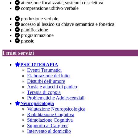
attenzione focalizzata, sostenuta e selettiva
comprensione uditivo-verbale
produzione verbale
accesso al lessico su chiave semantica e fonetica
pianificazione
programmazione
prassie
I miei servizi
PSICOTERAPIA
Eventi Traumatici
Elaborazione del lutto
Disturbi dell’umore
Ansia e attacchi di panico
Terapia di coppia
Problematiche Adolescenziali
Neuropsicologia
Valutazione Neuropsicologica
Riabilitazione Cognitiva
Stimolazione Cognitiva
Supporto ai Cargiver
Intervento al domicilio